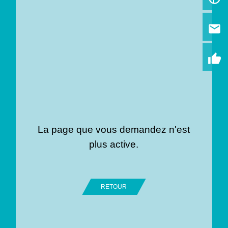
email
thumb_up
La page que vous demandez n'est
plus active.
RETOUR