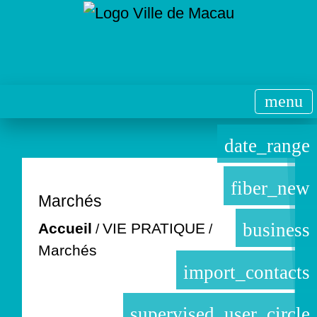
menu
date_range
fiber_new
Marchés
business
Accueil
VIE PRATIQUE
/
/
Marchés
import_contacts
supervised_user_circle