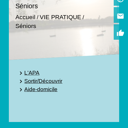
Séniors
email
Accueil
VIE PRATIQUE
/
/
Séniors
thumb_up
L'APA
keyboard_arrow_right
Sortir/Découvrir
keyboard_arrow_right
Aide-domicile
keyboard_arrow_right