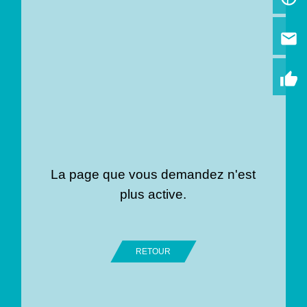
email
thumb_up
La page que vous demandez n'est
plus active.
RETOUR