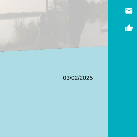
email
thumb_up
03/02/2025