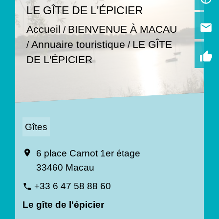
LE GÎTE DE L'ÉPICIER
email
Accueil
BIENVENUE À MACAU
/
Annuaire touristique
LE GÎTE
/
/
thumb_up
DE L'ÉPICIER
Gîtes
6 place Carnot 1er étage
location_on
33460 Macau
+33 6 47 58 88 60
phone
Le gîte de l'épicier