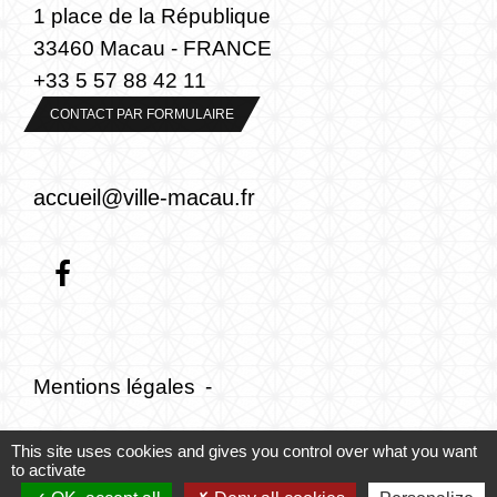
1 place de la République
33460 Macau - FRANCE
+33 5 57 88 42 11
CONTACT PAR FORMULAIRE
accueil@ville-macau.fr
Mentions légales
-
Politique de confidentialité
-
Accessibilité
-
This site uses cookies and gives you control over what you want
to activate
Plan du site
-
Gestion des cookies