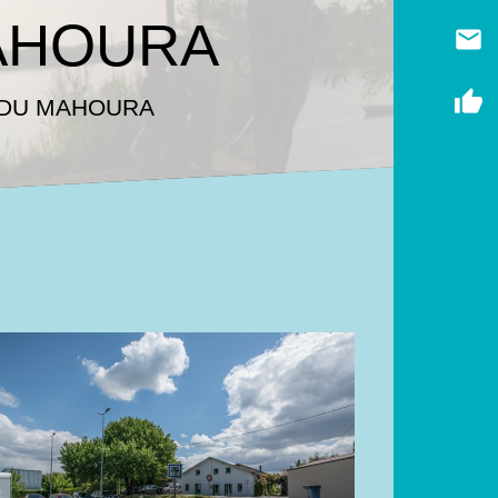
MAHOURA
email
thumb_up
 DU MAHOURA