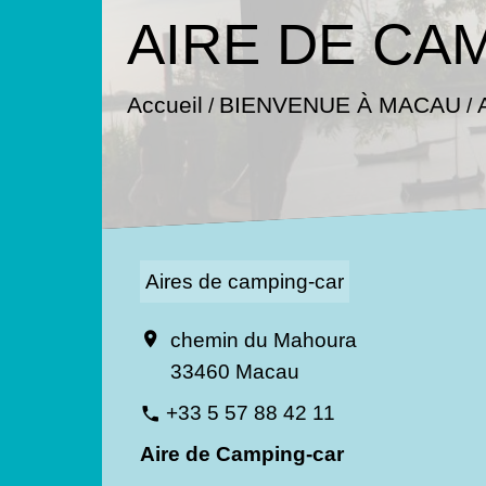
AIRE DE CA
Accueil
BIENVENUE À MACAU
/
/
Aires de camping-car
chemin du Mahoura
location_on
33460 Macau
+33 5 57 88 42 11
phone
Aire de Camping-car