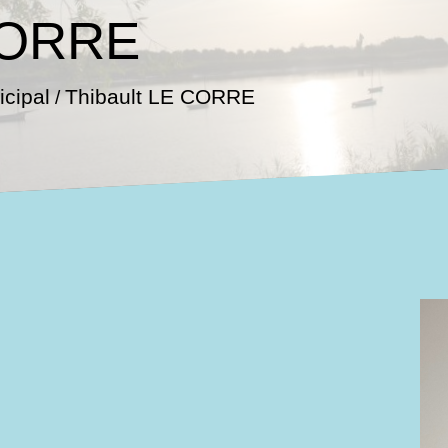
 CORRE
cipal
Thibault LE CORRE
/