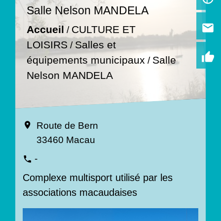
Salle Nelson MANDELA
email
Accueil
CULTURE ET
/
LOISIRS
Salles et
/
thumb_up
équipements municipaux
Salle
/
Nelson MANDELA
Route de Bern
location_on
33460 Macau
-
phone
Complexe multisport utilisé par les
associations macaudaises