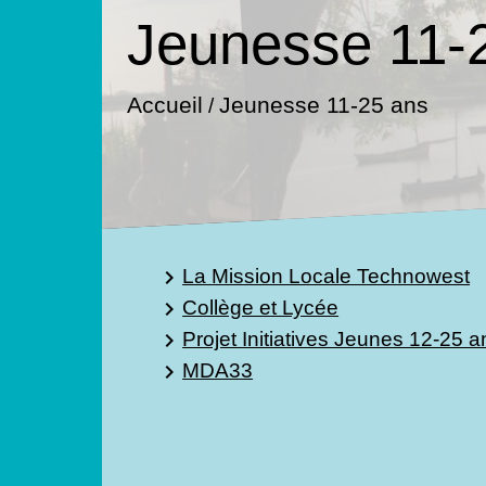
Jeunesse 11-
Jeunesse 11-25 ans
Accueil
/
La Mission Locale Technowest
keyboard_arrow_right
Collège et Lycée
keyboard_arrow_right
Projet Initiatives Jeunes 12-25 a
keyboard_arrow_right
MDA33
keyboard_arrow_right