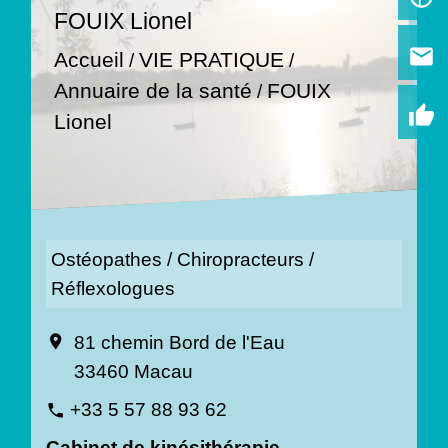
FOUIX Lionel
email
Accueil
VIE PRATIQUE
/
/
Annuaire de la santé
FOUIX
/
thumb_up
Lionel
Ostéopathes / Chiropracteurs /
Réflexologues
81 chemin Bord de l'Eau
location_on
33460 Macau
+33 5 57 88 93 62
phone
Cabinet de kinésithérapie-