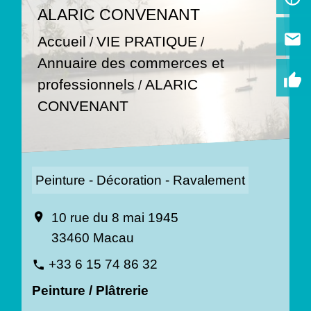
ALARIC CONVENANT
email
Accueil
VIE PRATIQUE
/
/
Annuaire des commerces et
thumb_up
professionnels
ALARIC
/
CONVENANT
Peinture - Décoration - Ravalement
10 rue du 8 mai 1945
location_on
33460 Macau
+33 6 15 74 86 32
phone
Peinture / Plâtrerie