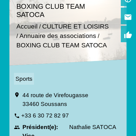
BOXING CLUB TEAM
SATOCA
email
Accueil
CULTURE ET LOISIRS
/
thumb_up
Annuaire des associations
/
/
BOXING CLUB TEAM SATOCA
Sports
44 route de Virefougasse
location_on
33460 Soussans
+33 6 30 72 82 97
phone
Président(e):
Nathalie SATOCA
people
Vice-
-