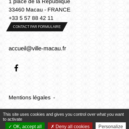
1 place de la République
33460 Macau - FRANCE
+33 5 57 88 42 11
CONTACT PAR FORMULAIRE
accueil@ville-macau.fr
Mentions légales
-
Politique de confidentialité
-
Accessibilité
-
This site uses cookies and gives you control over what you want
to activate
Plan du site
-
Gestion des cookies
OK, accept all
Deny all cookies
Personalize