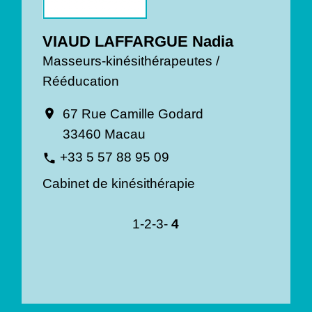
VIAUD LAFFARGUE Nadia
Masseurs-kinésithérapeutes /
Rééducation
67 Rue Camille Godard
location_on
33460 Macau
+33 5 57 88 95 09
phone
Cabinet de kinésithérapie
1
-2
-3
-
4