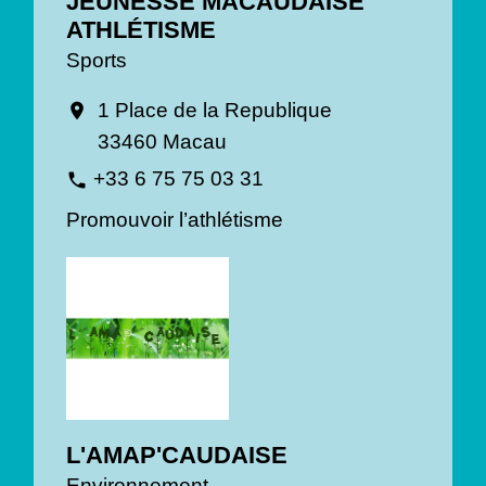
JEUNESSE MACAUDAISE
ATHLÉTISME
Sports
1 Place de la Republique
location_on
33460 Macau
+33 6 75 75 03 31
phone
Promouvoir l’athlétisme
L'AMAP'CAUDAISE
Environnement