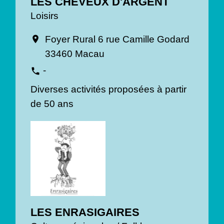
LES CHEVEUX D'ARGENT
Loisirs
Foyer Rural 6 rue Camille Godard
location_on
33460 Macau
-
phone
Diverses activités proposées à partir
de 50 ans
LES ENRASIGAIRES