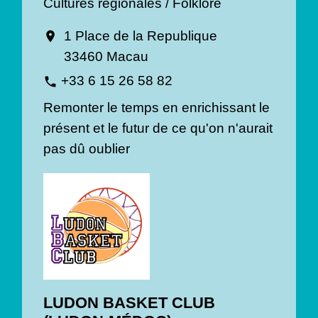
Cultures régionales / Folklore
1 Place de la Republique
location_on
33460 Macau
+33 6 15 26 58 82
phone
Remonter le temps en enrichissant le
présent et le futur de ce qu'on n'aurait
pas dû oublier
LUDON BASKET CLUB