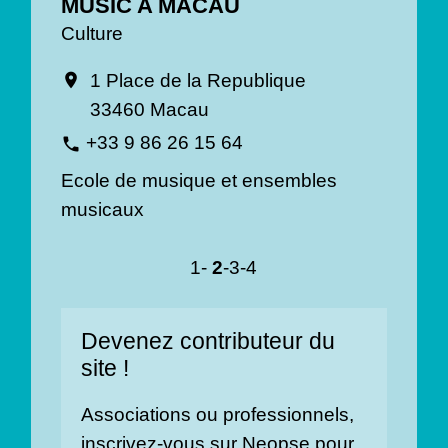
MUSIC A MACAU
Culture
1 Place de la Republique
location_on
33460 Macau
+33 9 86 26 15 64
phone
Ecole de musique et ensembles
musicaux
1
-
2
-3
-4
Devenez contributeur du
site !
Associations ou professionnels,
inscrivez-vous sur Neopse pour