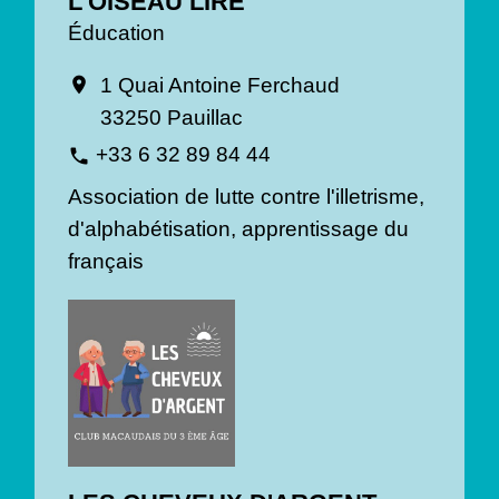
L'OISEAU LIRE
Éducation
1 Quai Antoine Ferchaud
location_on
33250 Pauillac
+33 6 32 89 84 44
phone
Association de lutte contre l'illetrisme,
d'alphabétisation, apprentissage du
français