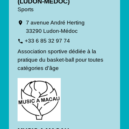
(LUDON-MÉDOC)
Sports
7 avenue André Herting
location_on
33290 Ludon-Médoc
+33 6 85 32 97 74
phone
Association sportive dédiée à la
pratique du basket-ball pour toutes
catégories d'âge