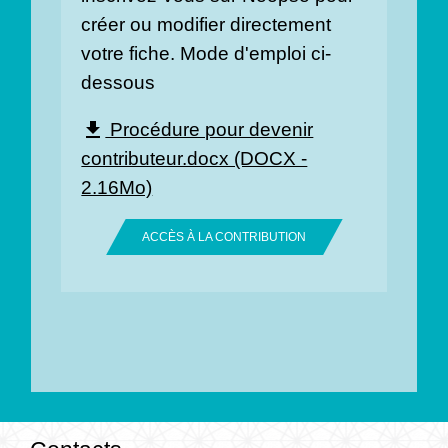
créer ou modifier directement
votre fiche. Mode d'emploi ci-
dessous
Procédure pour devenir
file_download
contributeur.docx (DOCX -
2.16Mo)
ACCÈS À LA CONTRIBUTION